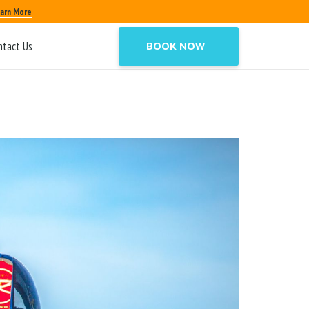
arn More
ntact Us
BOOK NOW